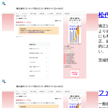
松
矯正
より
にも
正、
的に
い。
茨城
フ
一般