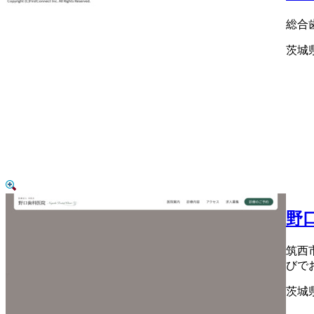
総合
茨城県
野
筑西
びで
茨城県