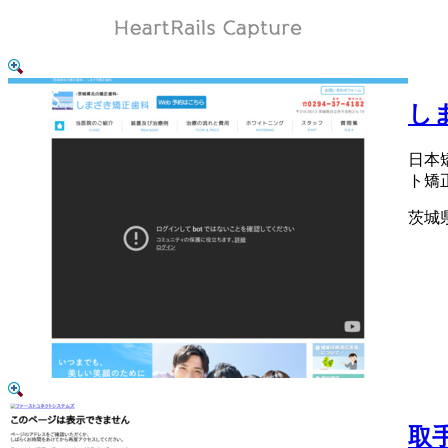
し
日本
ト矯
茨城県
取