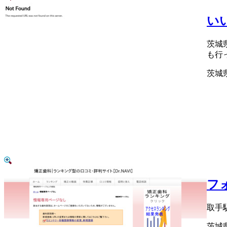
い
茨城
も行
茨城県
フ
取手
茨城県