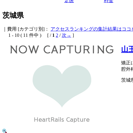
定医
料金
茨城県
｜費用
[カテゴリ別]：
アクセスランキングの集計結果はココ
1 - 10 ( 11 件中 ) [ /
1
2
/
次→
]
山
矯正
腔外
茨城