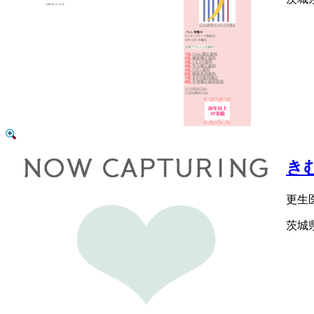
き
更生
茨城県