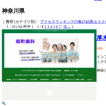
神奈川県
｜費用
[カテゴリ別]：
アクセスランキングの集計結果はココ
1 - 10 ( 64 件中 ) [ /
1
2
3
4
5
6
7
/
次→
]
厚
イン
ック
神奈川