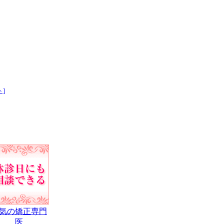
]
気の矯正専門
医