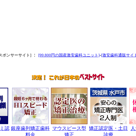
：
-
[スポンサーサイト]
[99.800円の国産激安歯科ユニット
]
[激安歯科通販サイト
ミ認
銀座歯列矯正歯科
マウスピース型
矯正認定医・土日
人
料金
矯正
診療