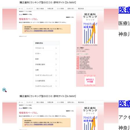
医
医療
神奈
医
アク
神奈