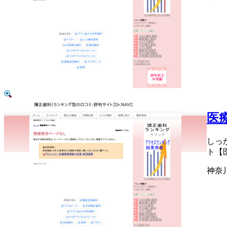
医
しっ
ト【
神奈川