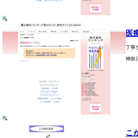
医
丁寧
神奈川
こ