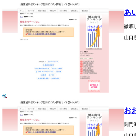
あ
徹底
山口
お
関門
山口