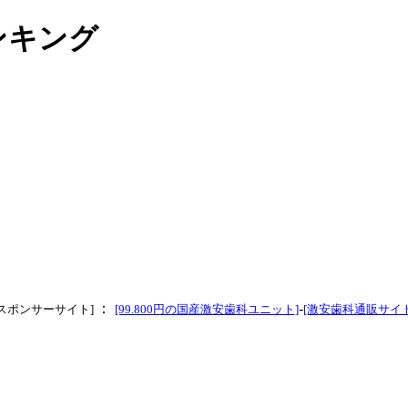
ンキング
：
-
[スポンサーサイト]
[99.800円の国産激安歯科ユニット
]
[激安歯科通販サイト