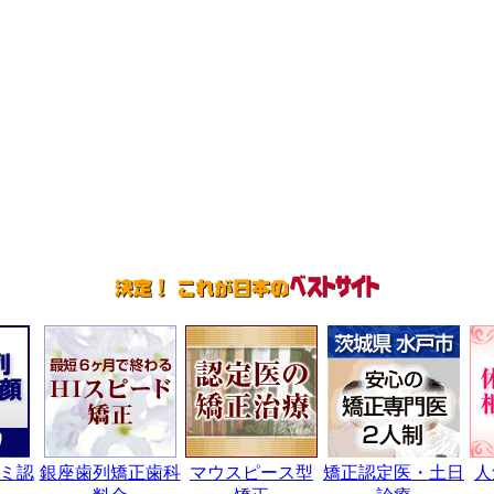
ミ認
銀座歯列矯正歯科
マウスピース型
矯正認定医・土日
人