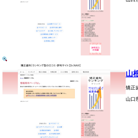
山
矯正
山口県