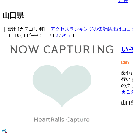
定医
山口県
｜費用
[カテゴリ別]：
アクセスランキングの集計結果はココ
1 - 10 ( 18 件中 ) [ /
1
2
/
次→
]
い
歯並
行い
のク
★こ
山口県