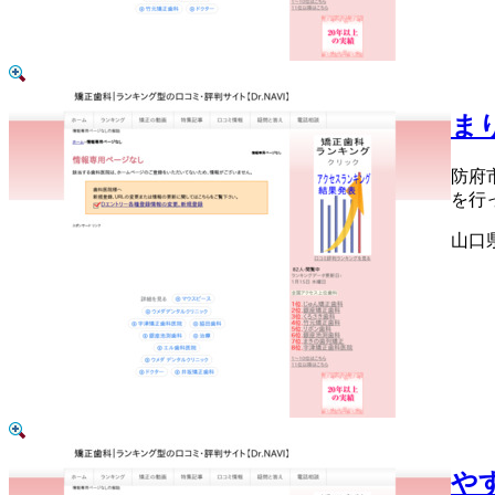
ま
防府
を行
山口県
や