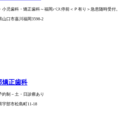
・小児歯科・矯正歯科～福岡バス停前＜Ｐ有り＞急患随時受付
山口市嘉川福岡3598-2
部矯正歯科
予約制－土・日診療あり
宇部市松島町11-18