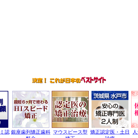
ミ認
銀座歯列矯正歯科
マウスピース型
矯正認定医・土日
人