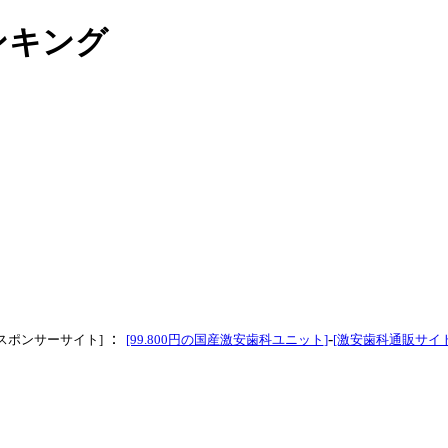
ンキング
：
-
[スポンサーサイト]
[99.800円の国産激安歯科ユニット
]
[激安歯科通販サイト