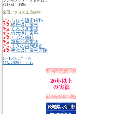
ランキングデータ更新日：
8月8日 土曜日
全国アクセス上位歯科
1位.
じゅん矯正歯科
2位.
銀座矯正歯科
3位.
くろさき歯科
4位.
竹元矯正歯科
5位.
リボン歯科
6位.
銀座池渕歯科
7位.
まきの歯列矯正
8位.
宇津矯正歯科医院
1～10位はこちら
11位以降はこちら