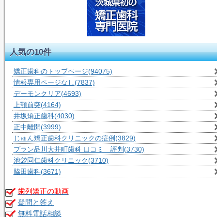
人気の10件
矯正歯科のトップページ
(94075)
情報専用ページなし
(7837)
デーモンクリア
(4693)
上顎前突
(4164)
井坂矯正歯科
(4030)
正中離開
(3999)
じゅん矯正歯科クリニックの症例
(3829)
ブラン品川大井町歯科 口コミ 評判
(3730)
池袋同仁歯科クリニック
(3710)
脇田歯科
(3671)
歯列矯正の動画
疑問と答え
無料電話相談