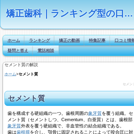
矯正歯科｜ランキング型の口コミ・評判サイト【Dr.NAVI】
ホーム
ランキング
矯正の動画
特集記事
口コミ情
疑問と答え
電話相談
セメント質の解説
ホーム
>
セメント質
セメン
セメント質
歯を構成する硬組織の一つ。歯根周囲の
象牙質
を覆う組織。
セ
メント質
（セメントしつ、Cementum、白亜質）とは、歯根部
象牙質
外表を覆う硬組織で、非血管性の結合組織である。
歯は
歯根膜
を介し、顎骨に固定されることによって咬合圧に対