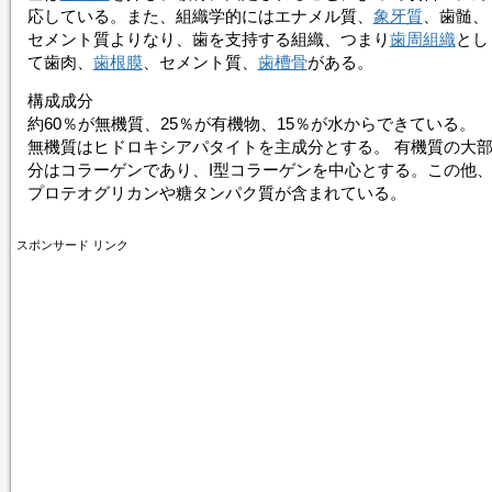
応している。また、組織学的にはエナメル質、
象牙質
、歯髄、
セメント質
よりなり、歯を支持する組織、つまり
歯周組織
とし
て歯肉、
歯根膜
、
セメント質
、
歯槽骨
がある。
構成成分
約60％が無機質、25％が有機物、15％が水からできている。
無機質はヒドロキシアパタイトを主成分とする。 有機質の大
分はコラーゲンであり、I型コラーゲンを中心とする。この他
プロテオグリカンや糖タンパク質が含まれている。
スポンサード リンク