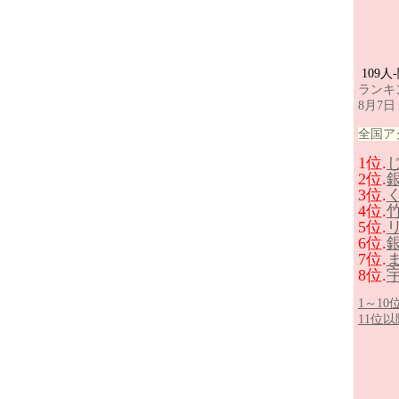
109人
ランキ
8月7日
全国ア
1位.
2位.
3位.
4位.
5位.
6位.
7位.
8位.
1～1
11位