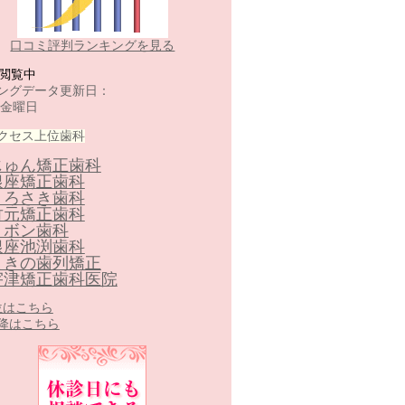
口コミ評判ランキングを見る
-閲覧中
ングデータ更新日：
 金曜日
クセス上位歯科
じゅん矯正歯科
銀座矯正歯科
くろさき歯科
竹元矯正歯科
リボン歯科
銀座池渕歯科
まきの歯列矯正
宇津矯正歯科医院
0位はこちら
以降はこちら