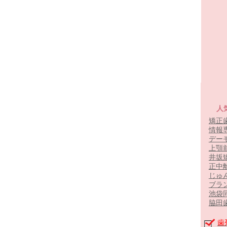
人
矯正
情報
デー
上顎
井坂
正中
じゅ
ブラ
池袋
脇田
歯