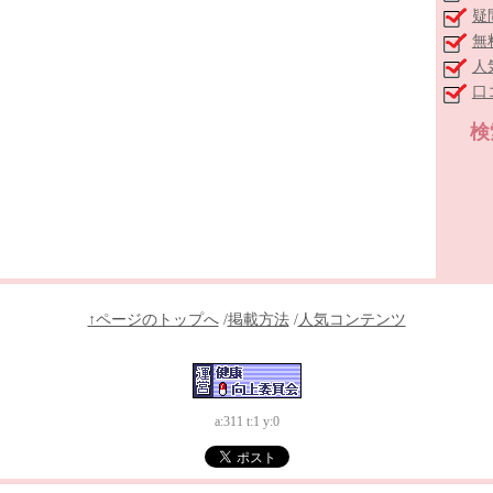
疑
無
人
口
検
↑ページのトップへ
/
掲載方法
/
人気コンテンツ
a:311 t:1 y:0