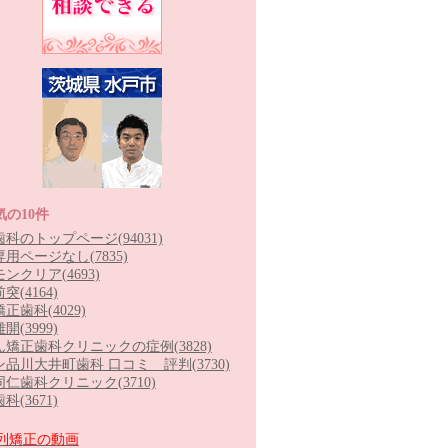
気の10件
歯科のトップページ
(94031)
専用ページなし
(7835)
モンクリア
(4693)
前突
(4164)
矯正歯科
(4029)
離開
(3999)
ん矯正歯科クリニックの症例
(3828)
ン品川大井町歯科 口コミ 評判
(3730)
同仁歯科クリニック
(3710)
歯科
(3671)
列矯正の動画