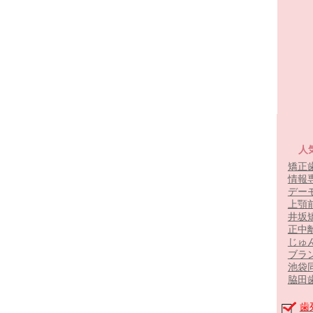
人
矯正
情報
デー
上顎
井坂
正中
じゅ
ブラ
池袋
脇田
歯