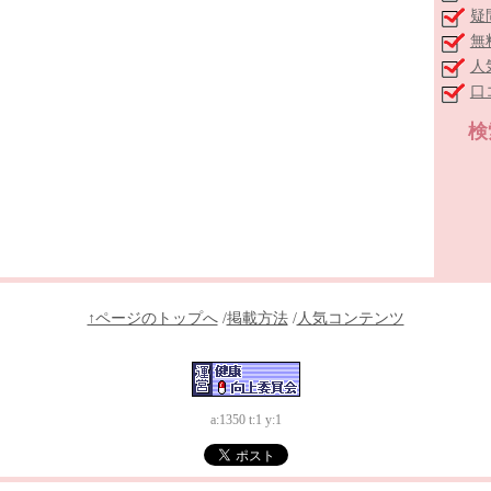
疑
無
人
口
検
↑ページのトップへ
/
掲載方法
/
人気コンテンツ
a:1350 t:1 y:1