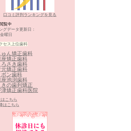
口コミ評判ランキングを見る
-閲覧中
ングデータ更新日：
 金曜日
クセス上位歯科
じゅん矯正歯科
銀座矯正歯科
くろさき歯科
竹元矯正歯科
リボン歯科
銀座池渕歯科
まきの歯列矯正
宇津矯正歯科医院
0位はこちら
以降はこちら