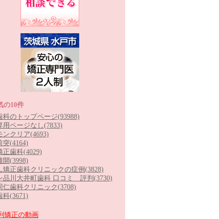
気の10件
歯科のトップページ
(93988)
専用ページなし
(7833)
モンクリア
(4693)
前突
(4164)
矯正歯科
(4029)
離開
(3998)
ん矯正歯科クリニックの症例
(3828)
ン品川大井町歯科 口コミ 評判
(3730)
同仁歯科クリニック
(3708)
歯科
(3671)
列矯正の動画