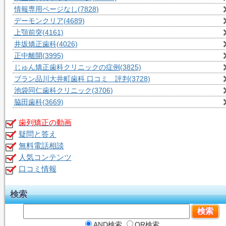
情報専用ページなし
(7828)
デーモンクリア
(4689)
上顎前突
(4161)
井坂矯正歯科
(4026)
正中離開
(3995)
じゅん矯正歯科クリニックの症例
(3825)
ブラン品川大井町歯科 口コミ 評判
(3728)
池袋同仁歯科クリニック
(3706)
脇田歯科
(3669)
歯列矯正の動画
疑問と答え
無料電話相談
人気コンテンツ
口コミ情報
検索
AND検索
OR検索