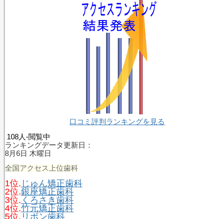
口コミ評判ランキングを見る
108人-閲覧中
ランキングデータ更新日：
8月6日 木曜日
全国アクセス上位歯科
1位.
じゅん矯正歯科
2位.
銀座矯正歯科
3位.
くろさき歯科
4位.
竹元矯正歯科
5位.
リボン歯科