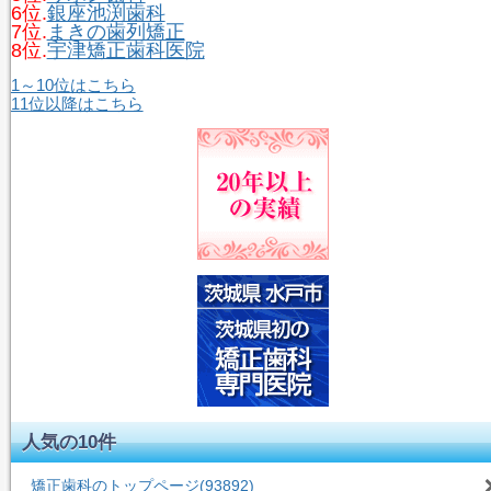
6位.
銀座池渕歯科
7位.
まきの歯列矯正
8位.
宇津矯正歯科医院
1～10位はこちら
11位以降はこちら
人気の10件
矯正歯科のトップページ
(93892)