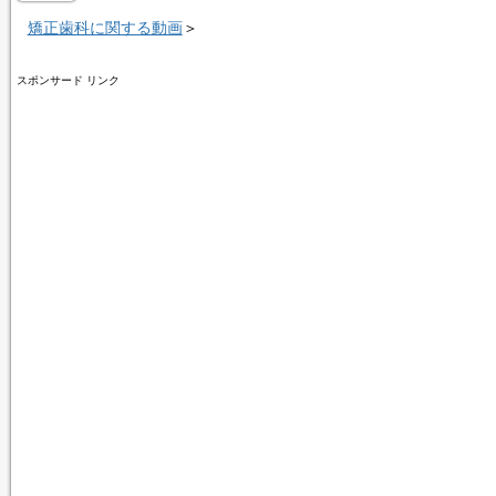
矯正歯科に関する動画
＞
スポンサード リンク