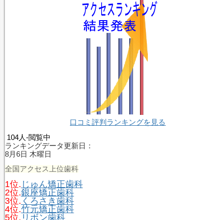
口コミ評判ランキングを見る
104人-閲覧中
ランキングデータ更新日：
8月6日 木曜日
全国アクセス上位歯科
1位.
じゅん矯正歯科
2位.
銀座矯正歯科
3位.
くろさき歯科
4位.
竹元矯正歯科
5位.
リボン歯科