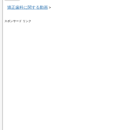
矯正歯科に関する動画
＞
スポンサード リンク