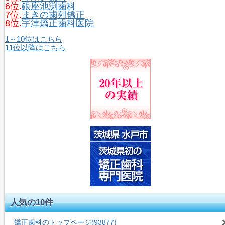
6位.
銀座池渕歯科
7位.
まきの歯列矯正
8位.
宇津矯正歯科医院
1～10位はこちら
11位以降はこちら
人気の10件
矯正歯科のトップページ
(93877)