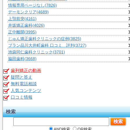
情報専用ページなし
(7826)
デーモンクリア
(4689)
上顎前突
(4161)
井坂矯正歯科
(4026)
正中離開
(3995)
じゅん矯正歯科クリニックの症例
(3825)
ブラン品川大井町歯科 口コミ 評判
(3727)
池袋同仁歯科クリニック
(3701)
脇田歯科
(3668)
歯列矯正の動画
疑問と答え
無料電話相談
人気コンテンツ
口コミ情報
検索
AND検索
OR検索