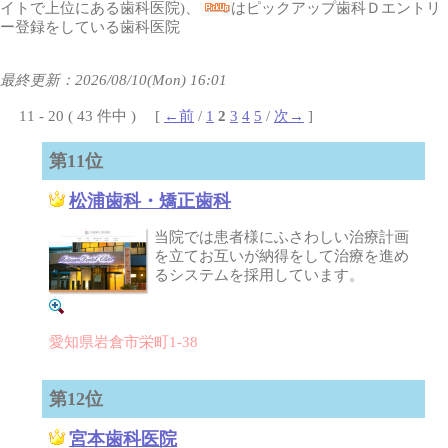
イトで上位にある歯科医院)、
はピックアップ歯科Ｄエントリ
ー登録をしている歯科医院
最終更新：2026/08/10(Mon) 16:01
11 - 20 ( 43 件中 ) [
←前
/
1
2
3
4
5
/
次→
]
第11位
松浦歯科・矯正歯科
当院では患者様にふさわしい治療計画
を立てお互いが納得をして治療を進め
るシステムを採用しています。
愛知県岩倉市栄町1-38
第12位
宮本歯科医院