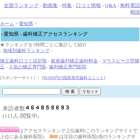
全国ランキング
-
動画集
-
特集
-
口コミ情報
-
Q&A
-
無料電話
相談
ホーム
>
愛知県
>
- 愛知県 - 歯科矯正アクセスランキング
★ランキングを1時間ごとに集計して紹介
-
地域別歯科ランキング
-
矯正歯科口コミ認定医
-
銀座歯列矯正歯科料金
-
マウスピース型矯
正
-
人気の矯正専門医
-
歯列矯正専門医院
：
[スポンサーサイト]
[99.800円の国産激安歯科ユニット
]
来訪者数
(
111人-閲覧中
)
はアクセスランキング上位歯科(このランキングサイトで
上位にある歯科医院)、
は注目の歯科医院(他のランキングサ