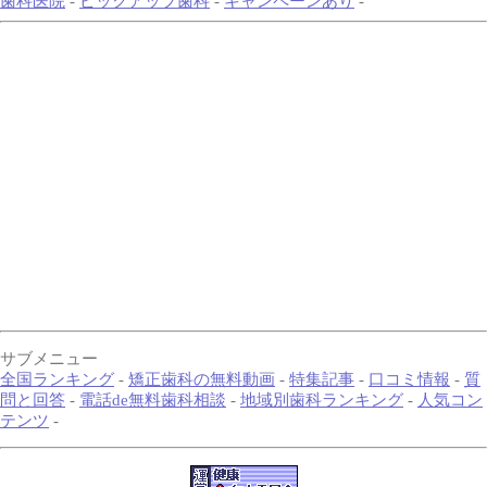
歯科医院
-
ピックアップ歯科
-
キャンペーンあり
-
サブメニュー
全国ランキング
-
矯正歯科の無料動画
-
特集記事
-
口コミ情報
-
質
問と回答
-
電話de無料歯科相談
-
地域別歯科ランキング
-
人気コン
テンツ
-