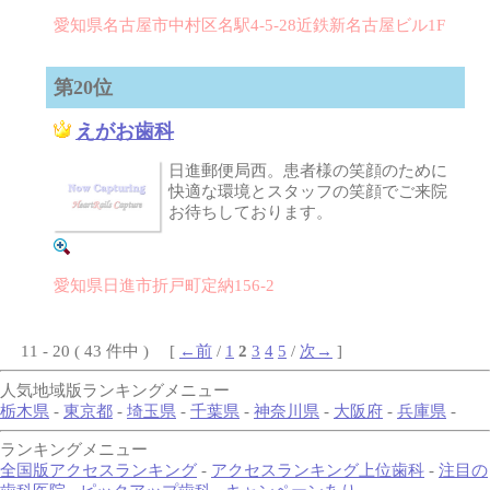
愛知県名古屋市中村区名駅4-5-28近鉄新名古屋ビル1F
第20位
えがお歯科
日進郵便局西。患者様の笑顔のために
快適な環境とスタッフの笑顔でご来院
お待ちしております。
愛知県日進市折戸町定納156-2
11 - 20 ( 43 件中 ) [
←前
/
1
2
3
4
5
/
次→
]
人気地域版ランキングメニュー
栃木県
-
東京都
-
埼玉県
-
千葉県
-
神奈川県
-
大阪府
-
兵庫県
-
ランキングメニュー
全国版アクセスランキング
-
アクセスランキング上位歯科
-
注目の