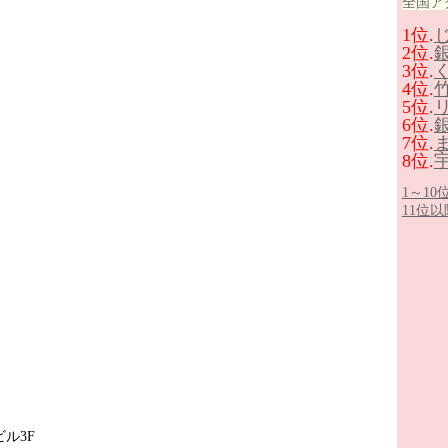
全国ア
1位.
2位.
3位.
4位.
5位.
6位.
7位.
8位.
1～1
11位
ビル3F