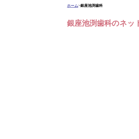
ホーム
>
銀座池渕歯科
銀座池渕歯科
のネッ