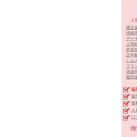
人
矯正
情報
デー
上顎
井坂
正中
じゅ
ブラ
池袋
脇田
歯
疑
無
人
口
検