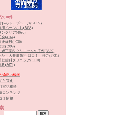
気の10件
歯科のトップページ
(94122)
専用ページなし
(7838)
モンクリア
(4693)
前突
(4164)
矯正歯科
(4030)
離開
(3999)
ん矯正歯科クリニックの症例
(3829)
ン品川大井町歯科 口コミ 評判
(3731)
同仁歯科クリニック
(3710)
歯科
(3671)
列矯正の動画
問と答え
料電話相談
気コンテンツ
コミ情報
索