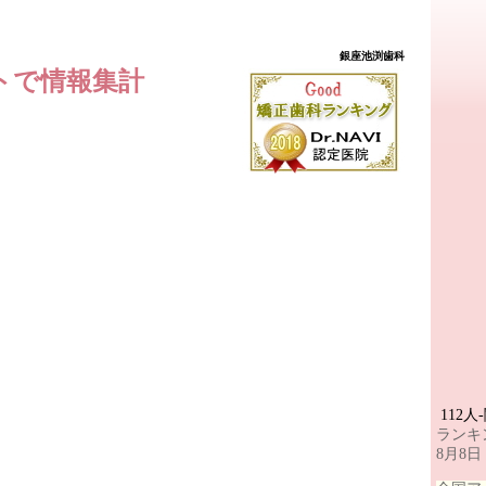
銀座池渕歯科
トで情報集計
112人
ランキ
8月8日