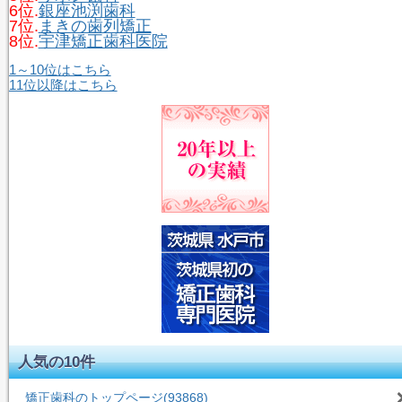
6位.
銀座池渕歯科
7位.
まきの歯列矯正
8位.
宇津矯正歯科医院
1～10位はこちら
11位以降はこちら
人気の10件
矯正歯科のトップページ
(93868)