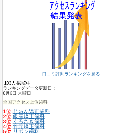
口コミ評判ランキングを見る
103人-閲覧中
ランキングデータ更新日：
8月6日 木曜日
全国アクセス上位歯科
1位.
じゅん矯正歯科
2位.
銀座矯正歯科
3位.
くろさき歯科
4位.
竹元矯正歯科
5位.
リボン歯科