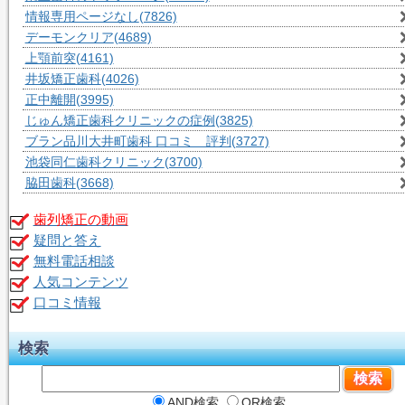
情報専用ページなし
(7826)
デーモンクリア
(4689)
上顎前突
(4161)
井坂矯正歯科
(4026)
正中離開
(3995)
じゅん矯正歯科クリニックの症例
(3825)
ブラン品川大井町歯科 口コミ 評判
(3727)
池袋同仁歯科クリニック
(3700)
脇田歯科
(3668)
歯列矯正の動画
疑問と答え
無料電話相談
人気コンテンツ
口コミ情報
検索
AND検索
OR検索