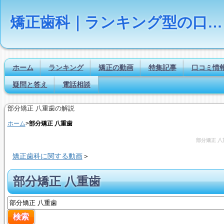
矯正歯科｜ランキング型の口コミ・評判サイト【Dr.NAVI】
ホーム
ランキング
矯正の動画
特集記事
口コミ情
疑問と答え
電話相談
部分矯正 八重歯の解説
ホーム
>
部分矯正 八重歯
部分矯正 八
矯正歯科に関する動画
＞
部分矯正 八重歯