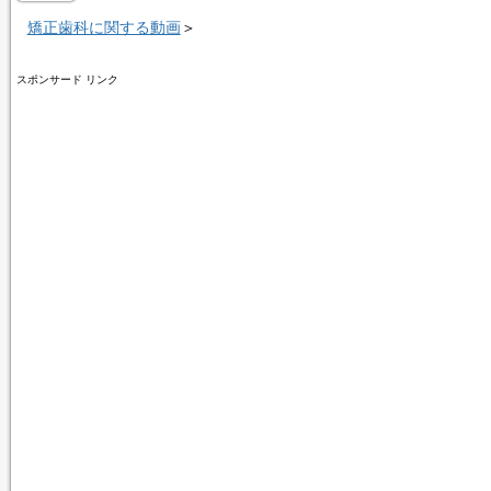
矯正歯科に関する動画
＞
スポンサード リンク